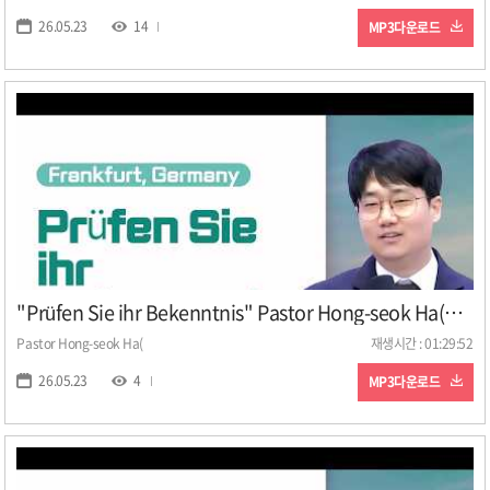
26.05.23
14
MP3다운로드
"Prüfen Sie ihr Bekenntnis" Pastor Hong-seok Ha(Frankfurt, Germany)
Pastor Hong-seok Ha(
재생시간 : 01:29:52
26.05.23
4
MP3다운로드