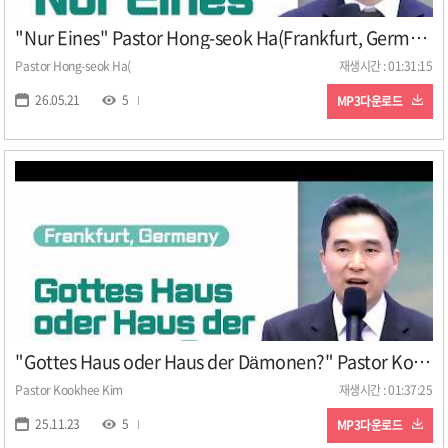
"Nur Eines" Pastor Hong-seok Ha(Frankfurt, Germany)
Pastor Hong-seok Ha(
재생시간 : 01:31:15
26.05.21
5
MP3다운로드
"Gottes Haus oder Haus der Dämonen?" Pastor Kookhee Kim(Frankfurt, Germany)
Pastor Kookhee Kim
재생시간 : 01:37:25
25.11.23
5
MP3다운로드