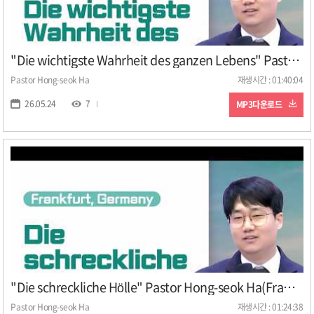
"Die wichtigste Wahrheit des ganzen Lebens" Pastor Hong-seok Ha(Frankfurt, Germany)
Pastor Hong-seok Ha
재생시간 : 01:40:04
26.05.24
7
MP3다운로드
"Die schreckliche Hölle" Pastor Hong-seok Ha(Frankfurt, Germany)
Pastor Hong-seok Ha
재생시간 : 01:24:38