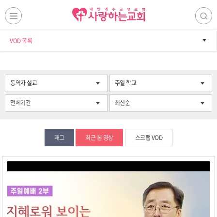
VOD 목록
동역자 설교
주일 학교
전체기간
최신순
태그
최근 본 영상
스크랩 VOD