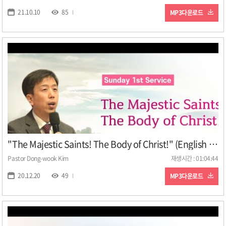
21.10.10
85
MP3다운로드
"The Majestic Saints! The Body of Christ!" (English Version, Pastor Dong-wook Kim, December 20, 2020)
Pastor Dong-wook Kim
재생시간 : 01:04:44
20.12.20
49
MP3다운로드