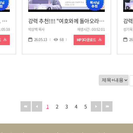
강력 추천!!!!! "온전한 사랑으로 하나님의 뜻을 이루십시오!"(26. 5. 19. 9차 특별기도회, 이상민 목사)
강력 추천!!!! "여호와께 돌아오라!"(26. 5. 13. 9차 특별기도회, 박상백 목사)
:05:38
박상백 목사
재생시간 : 00:52:01
성기욱
26.05.13
68
26
드
MP3다운로드
1
2
3
4
5