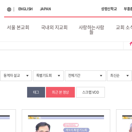
ENGLISH
JAPAN
성령신학교
부흥
서울 본교회
국내외 지교회
사랑하는사람
교회 소
들
ho
동역자 설교
특별기도회
전체기간
최신순
태그
최근 본 영상
스크랩 VOD