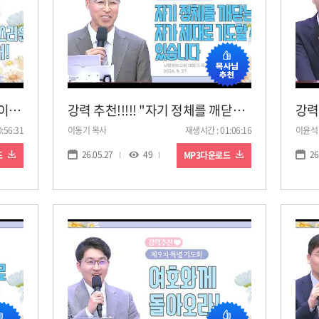
강력 추천!!!!!! "하나님의 꿈을 이뤄드리는 영광스러운 교회!!!"(26. 6. 2. 특별기도회 마지막 날, 박상백 목사)
강력 추천!!!!! "자기 정체를 깨닫는 자가 제대로 기도할 수 있습니다!"(26. 5. 27. 9차 특별기도회 , 이동기 목사)
:56:31
이동기 목사
재생시간 : 01:06:16
이윤석
26.05.27
49
26
드
MP3다운로드