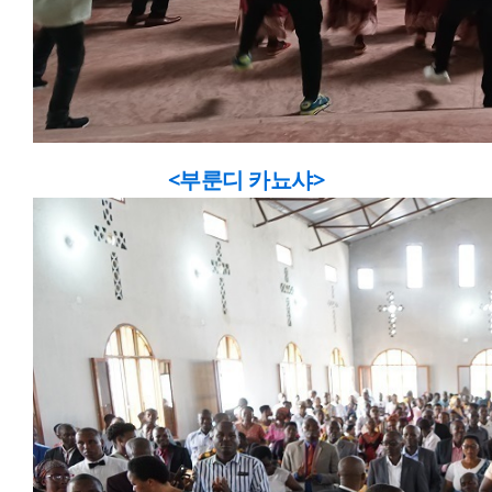
<부룬디 카뇨샤>