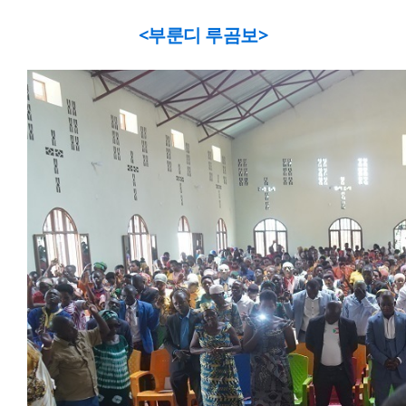
<부룬디 루곰보>