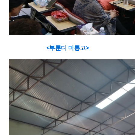
<부룬디 마통고>