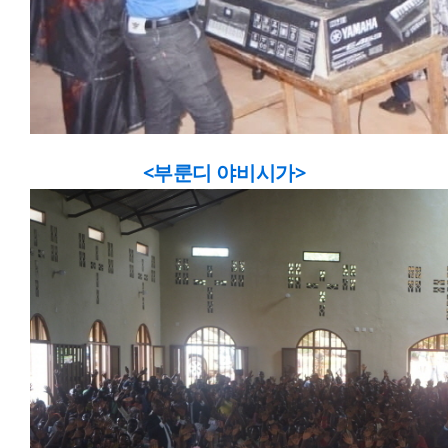
<부룬디 야비시가>