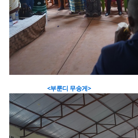
<부룬디 무송게>