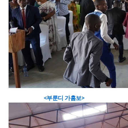
<부룬디 가홈보>