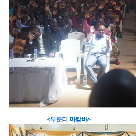
<부룬디 마캄바>