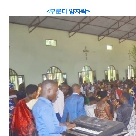
<부룬디 양자락>