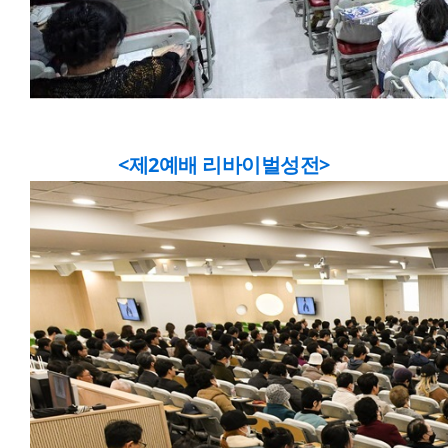
<제2예배 리바이벌성전>