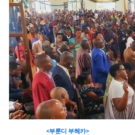
<부룬디 부헤카>