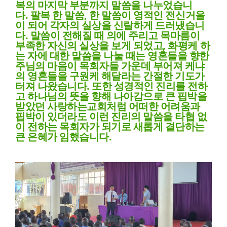
복의 마지막 부분까지 말씀을 나누었습니
다
.
팔복 한 말씀
,
한 말씀이 영적인 전신거울
이 되어 각자의 실상을 신랄하게 드러냈습니
다
.
말씀이 전해질 때 의에 주리고 목마름이
부족한 자신의 실상을 보게 되었고
,
화평케 하
는 자에 대한 말씀을 나눌 때는 영혼들을 향한
주님의 마음이 목회자들 가운데 부어져 케냐
의 영혼들을 구원케 해달라는 간절한 기도가
터져 나왔습니다
.
또한 성경적인 진리를 전하
고 하나님의 뜻을 향해 나아감으로 큰 핍박을
받았던 사랑하는교회처럼 어떠한 어려움과
핍박이 있더라도 이런 진리의 말씀을 타협 없
이 전하는 목회자가 되기로 새롭게 결단하는
큰 은혜가 임했습니다
.