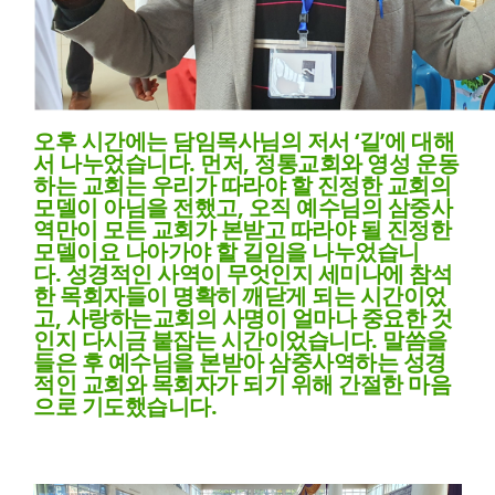
오후 시간에는 담임목사님의 저서
‘
길
’
에 대해
서 나누었습니다
.
먼저
,
정통교회와 영성 운동
하는 교회는 우리가 따라야 할 진정한 교회의
모델이 아님을 전했고
,
오직 예수님의 삼중사
역만이 모든 교회가 본받고 따라야 될 진정한
모델이요 나아가야 할 길임을 나누었습니
다
.
성경적인 사역이 무엇인지 세미나에 참석
한 목회자들이 명확히 깨닫게 되는 시간이었
고
,
사랑하는교회의 사명이 얼마나 중요한 것
인지 다시금 붙잡는 시간이었습니다
.
말씀을
들은 후 예수님을 본받아 삼중사역하는 성경
적인 교회와 목회자가 되기 위해 간절한 마음
으로 기도했습니다
.