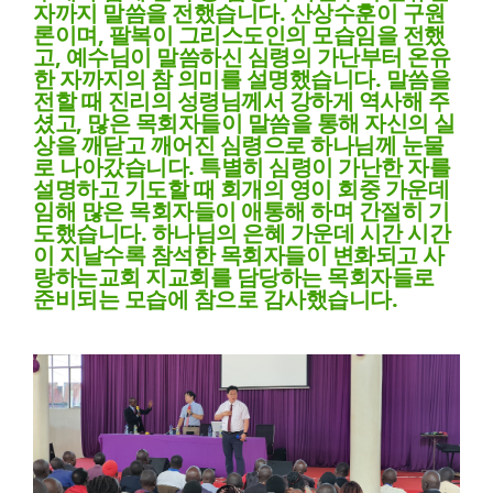
자까지 말씀을 전했습니다
.
산상수훈이 구원
론이며
,
팔복이 그리스도인의 모습임을 전했
고
,
예수님이 말씀하신 심령의 가난부터 온유
한 자까지의 참 의미를 설명했습니다
.
말씀을
전할 때 진리의 성령님께서 강하게 역사해 주
셨고
,
많은 목회자들이 말씀을 통해 자신의 실
상을 깨닫고 깨어진 심령으로 하나님께 눈물
로 나아갔습니다
.
특별히 심령이 가난한 자를
설명하고 기도할 때 회개의 영이 회중 가운데
임해 많은 목회자들이 애통해 하며 간절히 기
도했습니다
.
하나님의 은혜 가운데 시간 시간
이 지날수록 참석한 목회자들이 변화되고 사
랑하는교회 지교회를 담당하는 목회자들로
준비되는 모습에 참으로 감사했습니다
.