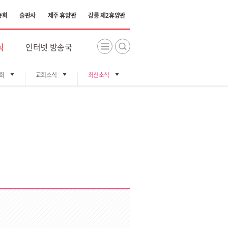
총회
출판사
제주 휴양관
강릉 제2휴양관
식
인터넷 방송국
회
교회소식
최신소식