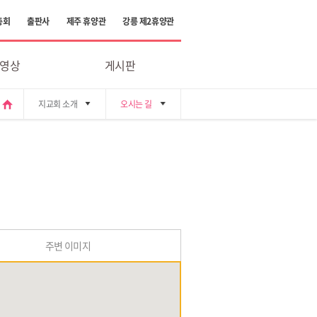
총회
출판사
제주 휴양관
강릉 제2휴양관
 영상
게시판
home
지교회 소개
오시는 길
주변 이미지