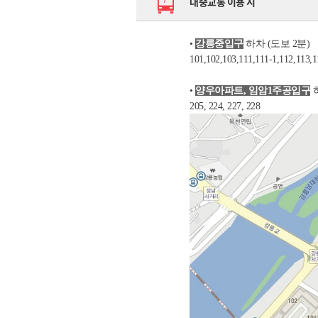
대중교통 이용 시
•
강릉중입구
하차 (도보 2분)
101,102,103,111,111-1,112,113,
•
양우아파트, 임암1주공입구
하
205, 224, 227, 228