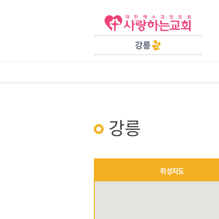
강릉
강릉
위성지도